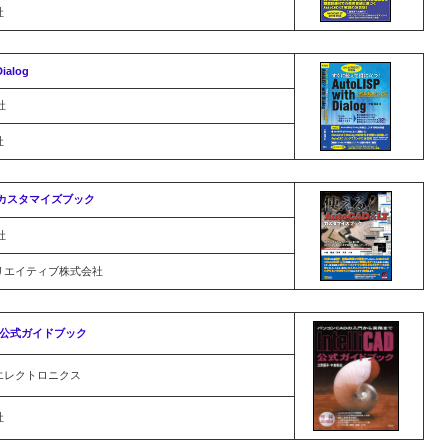
社
Dialog
社
社
LT カスタマイズブック
社
リエイティブ株式会社
2002 公式ガイドブック
エレクトロニクス
社