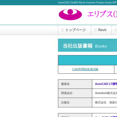
AutoCAD Civil3D Revit Inventor Fusion AutoLISP
トップページ
Revit
当社出版書籍
Books
CAD利用技術者試験
書籍名
AutoCAD LT
関係会社
Autodesk株式会
出版社
株式会社 鳥影