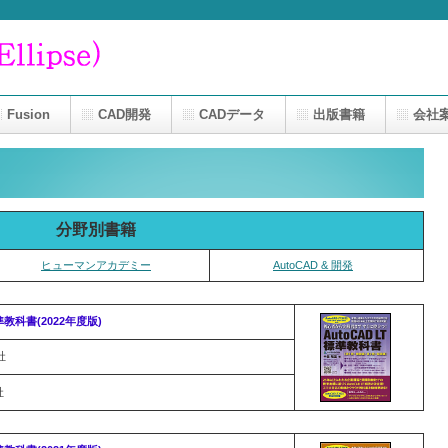
Fusion
CAD開発
CADデータ
出版書籍
会社
分野別書籍
ヒューマンアカデミー
AutoCAD & 開発
標準教科書(2022年度版)
社
社